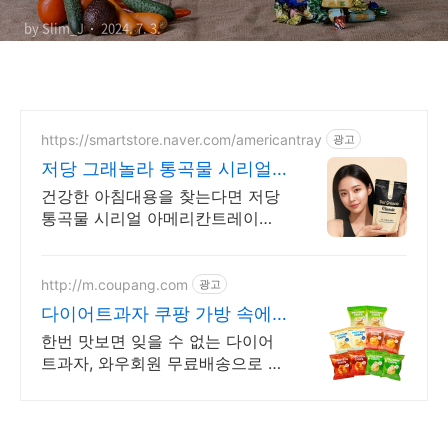
by Slim_J
2024. 7. 3.
https://smartstore.naver.com/americantray
광고
저당 그래놀라 통곡물 시리얼
저당 수제 요거트 토핑
건강한 아침대용을 찾는다면 저당
통곡물 시리얼 아메리칸트레이에
서 구매하세요 당뇨환자에게도 즐
기기 편안한 저온숙성 저당 간식
통곡물 시리얼
http://m.coupang.com
광고
다이어트과자 쿠팡 가방 속에
쏙, 휴대 간편
한번 맛보면 잊을 수 없는 다이어
트과자, 와우회원 무료배송으로 만
나세요. 자꾸만 손이 가는 매력적
인 간식 . 오늘주문 내일도착 로켓
배송으로 즐기세요.