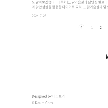
도 알아보겠습니다. [목차]1. 닭가슴살과 닭안심 칼로리 
과 닭안심살을 활용한 다이어트 요리 1. 닭가슴살과 닭 
성분칼로리: 109kcal탄수화물: 0g단백질: 22.98g지방:
2024. 7. 23.
나트륨: 65mg참고로 백미 밥 100g의 칼로리는 145k
주성분으로 다른 고기와는 달리 지방 함량이 상당히 적습
낄 수 있으며 근육형성에게 크게 도움이 됩니다. 하지만
1
2
이 퍽퍽합니다...
Designed by 티스토리
© Daum Corp.