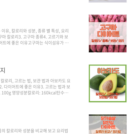
0.2g식이섬유: 0.9g비타민C: 32mg리코
는 성분은 비타민C와 리코펜인데요. 비타민
레스테롤 수치를 낮춰준다고 합니다. ..
유, 칼로리와 성분, 종류 별 특성, 요리
구마 칼로리3. 고구마 종류4. 고르기와 보
이어트에 좋은 이유고구마는 식이섬유가 풍
 불포화 지방산도 들어있죠.우선, 식이섬유
. 혈당을 서서히 올려서 혈당 조절에도 도
화를 방지하고 면역력을 높이는 데 도움이
, 암 예방도 할 수 있다고 해서 주목받는
까지
로리, 고르는 법, 보관 법과 아보카도 요
. 다이어트에 좋은 이유3. 고르는 법과 보
100g 영양성분칼로리: 160kcal탄수화
 7mg비타민C: 10mg칼륨: 485mg아보카도
 분류됩니다. 과일임에도 높은 지방을 가지
 반면, 아보카도는 160kcal로 높은 편입니
좋은 이유높은 칼로리에 대한 해명칼로리가 높
품의 칼로리와 성분을 비교해 보고 요리법