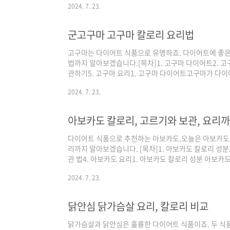
2024. 7. 23.
성분칼로리: 16kcal탄수화물: 3.8g단백질: 0.9g지방: 
펜: 0.7mg 다이어트에 좋은 성분토마토에서 눈에 띄
C는 항산화 작용이 뛰어나, 체지방 분해를 촉진하고, 콜
군고구마 고구마 칼로리 요리법
고구마는 다이어트 식품으로 유명하죠. 다이어트에 좋은 이
법까지 알아보겠습니다.[목차]1. 고구마 다이어트2. 고
관하기5. 고구마 요리1. 고구마 다이어트고구마가 다
부합니다. 게다가 비타민C, 베타카로딘, 칼륨, 단백질,
2024. 7. 23.
는 포만감을 높여주고 장건강을 지키는 데 도움이 됩니다
움을 주는 성분이죠.비타민 C는 항산화 작용을 하여 노
됩니다.베타카로틴도 노화 방지에 도움이 되는 성분인데요
아보카도 칼로리, 고르기와 보관, 요리
성분이죠. 칼륨 성분은 체내 나트륨 배출을 ..
다이어트 식품으로 추천하는 아보카도.오늘은 아보카도 칼
리까지 알아보겠습니다. [목차]1. 아보카도 칼로리 성분2
관 법4. 아보카도 요리1. 아보카도 칼로리 성분 아보카도 
물: 8.5g단백질: 2g지방: 14.5g식이섬유: 7g나트륨:
2024. 7. 23.
는 나무에서 열리는 열매로 분류상, 채소가 아닌 과일로
고 있는데요. 백미 밥 100g의 칼로리는 약 145kcal인
다. 지방함량도 상당히 많은 편이죠. 2. 다이어트에 
닭안심 닭가슴살 요리, 칼로리 비교
아 ..
닭가슴살과 닭안심은 훌륭한 다이어트 식품이죠. 두 식