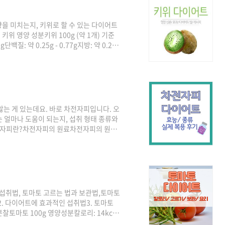
을 미치는지, 키위로 할 수 있는 다이어트
위 영양 성분키위 100g (약 1개) 기준
g단백질: 약 0.25g - 0.77g지방: 약 0.2g -
섬유: 약 2g - 3g칼륨: 약 312mg -
0g당 약 54-61kcal로 과일 중에서도 칼
주고 장 건강을 개선해 변비 예방에도 좋아
.
않는 게 있는데요. 바로 차전자피입니다. 오
 얼마나 도움이 되는지, 섭취 형태 종류와
 차전자피란?차전자피의 원료차전자피의 원료
 볼 수 있는 식물인데요. 6~8월에 흰색
 검은색인데, 그렇다 보니 차전자피도 색깔
국으로 조리해 먹었고 씨앗은 차전자라고
 수용성 식이섬유가 아주 풍부해요. 그래
섭취법, 토마토 고르는 법과 보관법,토마토
2. 다이어트에 효과적인 섭취법3. 토마토
찰토마토 100g 영양성분칼로리: 14kcal
1mg리코펜: 0.45mg 방울토마토 100g 영양