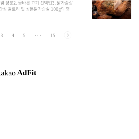
및 성분2. 올바른 고기 선택법3. 닭가슴살
안심 칼로리 및 성분닭가슴살 100g의 영양
 1.23g콜레스테롤: 58mg칼륨: 254mg
cal 정도입니다. 보시면 아시겠지만, 단백질
니다. 그래서 적은 칼로리로 포만감을 느
, 솔직히 닭가슴살이 그냥 먹기에는 정말 많
3
4
5
···
15