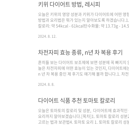
키위 다이어트 방법, 레시피
오늘은 키위의 영양 성분과 키위가 다이어트에 어떤 영향
방법과 요리법은 뭐가 있는지 알아보도록 하겠습니다.1. 키
칼로리: 약 54kcal - 61kcal탄수화물: 약 13.73g - 14.5
0.26g비타민 C: 약 92mg (일일 권장량의 100% 이상)식이
2024. 8. 12.
389mg 2. 키위가 다이어트에 좋은 이유 낮은 칼로리: 10
로리가 낮은 편이에요.풍부한 식이섬유: 포만감을 높여
요.낮은 혈당지수(GI): 혈당 상승을 억제해 인슐린 분비.
차전자피 효능 종류, n년 차 복용 후기
흔히들 보는 다이어트 보조제에 보면 성분에 꼭 빠지지 
늘은 차전자피에 어떤 효능이 있는 것인지, 다이어트에는
n 년 차 복용 중인 제 후기도 얘기해 볼까 합니다.1.
는 질경이 씨앗의 껍질이에요.질경이는 사실 길에서 흔하게
2024. 8. 8.
꽃이 피었다가 10월에 열매를 맺습니다. 질경이 씨앗은
이 어두운 편이에요. 질경이의 어린잎으로는 나물이나 
하여 약재로 사용했습니다. 차전자피 특징차전자피에는
다이어트 식품 추천 토마토 칼로리
서 차전자피가 물과 만나면 부피가 무려 40배 ..
오늘은 토마토의 칼로리 및 성분, 다이어트에 효과적인 
요리까지 알아보겠습니다.[목차]1. 토마토 칼로리 성분
고르는 법과 보관법4. 토마토 요리 1. 토마토 칼로리 성분
탄수화물: 3.9g지방: 0.2g식이섬유: 1.2g비타민C: 2