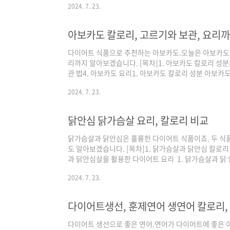
2024. 7. 23.
는 포만감을 높여주고 장건강을 지키는 데 도움이 됩니다
움을 주는 성분이죠.비타민 C는 항산화 작용을 하여 노
됩니다.베타카로틴도 노화 방지에 도움이 되는 성분인데요
아보카도 칼로리, 고르기와 보관, 요리
성분이죠. 칼륨 성분은 체내 나트륨 배출을 ..
다이어트 식품으로 추천하는 아보카도.오늘은 아보카도 칼
리까지 알아보겠습니다. [목차]1. 아보카도 칼로리 성분2
관 법4. 아보카도 요리1. 아보카도 칼로리 성분 아보카도 
물: 8.5g단백질: 2g지방: 14.5g식이섬유: 7g나트륨:
2024. 7. 23.
는 나무에서 열리는 열매로 분류상, 채소가 아닌 과일로
고 있는데요. 백미 밥 100g의 칼로리는 약 145kcal인
다. 지방함량도 상당히 많은 편이죠. 2. 다이어트에 
닭안심 닭가슴살 요리, 칼로리 비교
아 ..
닭가슴살과 닭안심은 훌륭한 다이어트 식품이죠. 두 식
도 알아보겠습니다. [목차]1. 닭가슴살과 닭안심 칼로리 
과 닭안심살을 활용한 다이어트 요리 1. 닭가슴살과 닭 
성분칼로리: 109kcal탄수화물: 0g단백질: 22.98g지방:
2024. 7. 23.
나트륨: 65mg참고로 백미 밥 100g의 칼로리는 145k
주성분으로 다른 고기와는 달리 지방 함량이 상당히 적습
낄 수 있으며 근육형성에게 크게 도움이 됩니다. 하지만
다이어트생선, 훈제연어 생연어 칼로리,
이 퍽퍽합니다...
다이어트 생선으로 좋은 연어.연어가 다이어트에 좋은 