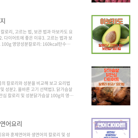
. 혈당을 서서히 올려서 혈당 조절에도 도
화를 방지하고 면역력을 높이는 데 도움이
, 암 예방도 할 수 있다고 해서 주목받는
까지
로리, 고르는 법, 보관 법과 아보카도 요
. 다이어트에 좋은 이유3. 고르는 법과 보
100g 영양성분칼로리: 160kcal탄수화
 7mg비타민C: 10mg칼륨: 485mg아보카도
 분류됩니다. 과일임에도 높은 지방을 가지
 반면, 아보카도는 160kcal로 높은 편입니
좋은 이유높은 칼로리에 대한 해명칼로리가 높
품의 칼로리와 성분을 비교해 보고 요리법
및 성분2. 올바른 고기 선택법3. 닭가슴살
안심 칼로리 및 성분닭가슴살 100g의 영양
 1.23g콜레스테롤: 58mg칼륨: 254mg
cal 정도입니다. 보시면 아시겠지만, 단백질
니다. 그래서 적은 칼로리로 포만감을 느
, 솔직히 닭가슴살이 그냥 먹기에는 정말 많
 연어요리
이유와 훈제연어와 생연어의 칼로리 및 성