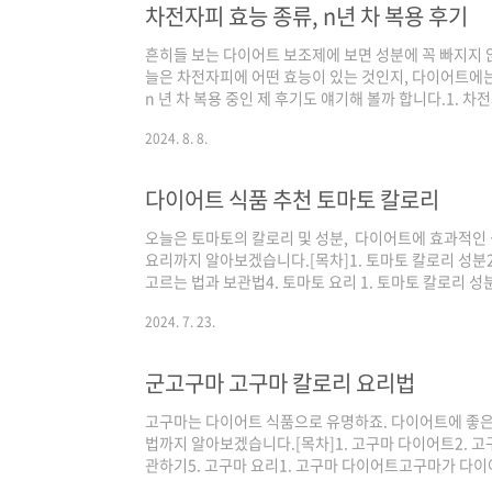
차전자피 효능 종류, n년 차 복용 후기
흔히들 보는 다이어트 보조제에 보면 성분에 꼭 빠지지 
늘은 차전자피에 어떤 효능이 있는 것인지, 다이어트에는
n 년 차 복용 중인 제 후기도 얘기해 볼까 합니다.1.
는 질경이 씨앗의 껍질이에요.질경이는 사실 길에서 흔하게
2024. 8. 8.
꽃이 피었다가 10월에 열매를 맺습니다. 질경이 씨앗은
이 어두운 편이에요. 질경이의 어린잎으로는 나물이나 
하여 약재로 사용했습니다. 차전자피 특징차전자피에는
다이어트 식품 추천 토마토 칼로리
서 차전자피가 물과 만나면 부피가 무려 40배 ..
오늘은 토마토의 칼로리 및 성분, 다이어트에 효과적인 
요리까지 알아보겠습니다.[목차]1. 토마토 칼로리 성분
고르는 법과 보관법4. 토마토 요리 1. 토마토 칼로리 성분
탄수화물: 3.9g지방: 0.2g식이섬유: 1.2g비타민C: 2
2024. 7. 23.
성분칼로리: 16kcal탄수화물: 3.8g단백질: 0.9g지방: 
펜: 0.7mg 다이어트에 좋은 성분토마토에서 눈에 띄
C는 항산화 작용이 뛰어나, 체지방 분해를 촉진하고, 콜
군고구마 고구마 칼로리 요리법
고구마는 다이어트 식품으로 유명하죠. 다이어트에 좋은 이
법까지 알아보겠습니다.[목차]1. 고구마 다이어트2. 고
관하기5. 고구마 요리1. 고구마 다이어트고구마가 다
부합니다. 게다가 비타민C, 베타카로딘, 칼륨, 단백질,