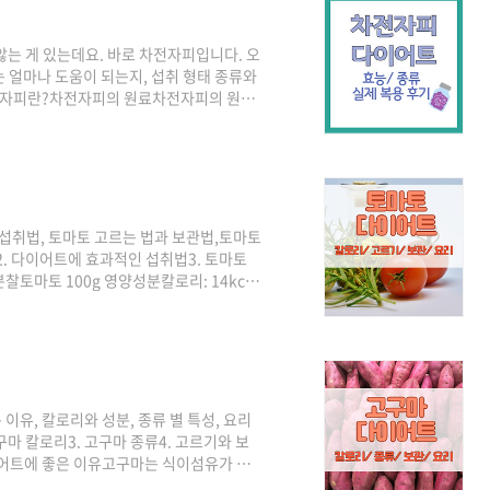
않는 게 있는데요. 바로 차전자피입니다. 오
 얼마나 도움이 되는지, 섭취 형태 종류와
 차전자피란?차전자피의 원료차전자피의 원료
 볼 수 있는 식물인데요. 6~8월에 흰색
 검은색인데, 그렇다 보니 차전자피도 색깔
국으로 조리해 먹었고 씨앗은 차전자라고
 수용성 식이섬유가 아주 풍부해요. 그래
섭취법, 토마토 고르는 법과 보관법,토마토
2. 다이어트에 효과적인 섭취법3. 토마토
찰토마토 100g 영양성분칼로리: 14kcal
1mg리코펜: 0.45mg 방울토마토 100g 영양
0.2g식이섬유: 0.9g비타민C: 32mg리코
는 성분은 비타민C와 리코펜인데요. 비타민
레스테롤 수치를 낮춰준다고 합니다. ..
유, 칼로리와 성분, 종류 별 특성, 요리
구마 칼로리3. 고구마 종류4. 고르기와 보
이어트에 좋은 이유고구마는 식이섬유가 풍
 불포화 지방산도 들어있죠.우선, 식이섬유