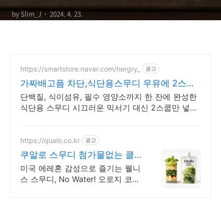
by Slim_J
2024. 4. 23.
https://smartstore.naver.com/hergry_
광고
가짜배고픔 차단,식단용스무디 우유에 2스쿱
만 넣으면 완성
단백질, 식이섬유, 필수 영양소까지 한 잔에 완성한
식단용 스무디 시끄러운 믹서기 대신 2스쿱만 넣어
보세요
https://qualo.co.kr
광고
쿠알로 스무디 첨가물없는 클
린푸드로 맛있게
미국 에레혼 감성으로 즐기는 웰니
스 스무디, No Water! 오로지 코코
넛워터! 착즙주스가 아닌 걸쭉한
웰니스 블렌드! 본연의 맛을 위해
갈고 열렸어요. 완벽풍미